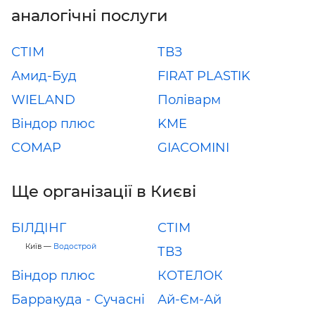
аналогічні послуги
СТІМ
ТВЗ
Амид-Буд
FIRAT PLASTIK
WIELAND
Поліварм
Віндор плюс
KME
COMAP
GIACOMINI
Ще організації в Києві
БІЛДІНГ
СТІМ
Київ —
Водострой
ТВЗ
Віндор плюс
КОТЕЛОК
Барракуда - Сучасні
Ай-Єм-Ай