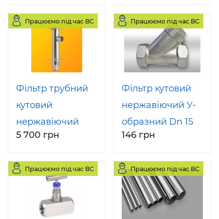
Працюємо під час ВС
Працюємо під час ВС
Фільтр трубний
Фільтр кутовий
кутовий
нержавіючий У-
нержавіючий
образний Dn 15
5 700 грн
146 грн
DIN Dn 50 AISI
AISI 304
304
Працюємо під час ВС
Працюємо під час ВС