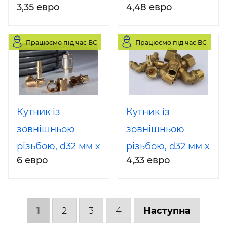
3,35 евро
4,48 евро
x G ½` Heat-Pex
x G ¾` Heat-Pex
Працюємо під час ВС
Працюємо під час ВС
Кутник із
Кутник із
зовнішньою
зовнішньою
різьбою, d32 мм x
різьбою, d32 мм x
6 евро
4,33 евро
G ¾`
G 1`
1
2
3
4
Наступна