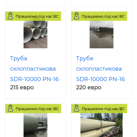
Працюємо під час ВС
Працюємо під час ВС
Труба
Труба
склопластикова
склопластикова
SDR-10000 PN-16
SDR-10000 PN-16
215 евро
220 евро
DN-600 (800, 900,
DN-600 з муфтою
1000, 1100, 1200,
та ущільнювачем
Працюємо під час ВС
Працюємо під час ВС
1400) відрізок 12
м