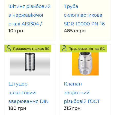
Фітинг різьбовий
Труба
з нержавіючої
склопластикова
сталі AISI304 /
SDR-10000 PN-16
10 грн
485 евро
AISI316
DN-900 з муфтою
та ущільнювачем
Працюємо під час ВС
Працюємо під час ВС
Штуцер
Клапан
шланговий
зворотний
зварювання DIN
різьбовій ГОСТ
180 грн
315 грн
Dn 50 AISI 304
Dn 25 AISI 304