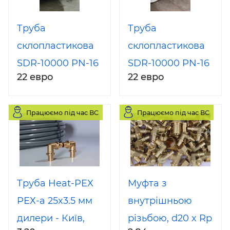
Труба
Труба
склопластикова
склопластикова
SDR-10000 PN-16
SDR-10000 PN-16
22 евро
22 евро
DN-800 з муфтою
DN-1000 (800,
та ущільнювачем
900, 1000, 1100,
Працюємо під час ВС
Працюємо під час ВС
1200, 1400)
відрізок 12 м
Труба Heat-PEX
Муфта з
РЕХ-а 25x3.5 мм
внутрішньою
дилери - Київ,
різьбою, d20 x Rp