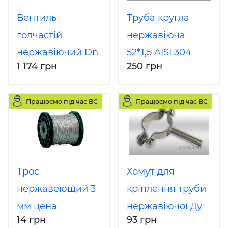
Вентиль
Труба кругла
голчастій
нержавіюча
нержавіючий Dn
52*1,5 AISI 304
1 174 грн
250 грн
15 AISI 304 на
високий тиск
Працюємо під час ВС
Працюємо під час ВС
Трос
Хомут для
нержавеющий 3
кріплення труби
мм цена
нержавіючої Ду
14 грн
93 грн
50 AISI 304