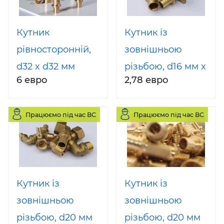
Кутник
Кутник із
рівносторонній,
зовнішньою
d32 x d32 мм
різьбою, d16 мм x
6 евро
2,78 евро
Heat-Pex
G ½` Heat-Pex
(Израиль-
Працюємо під час ВС
Працюємо під час ВС
Украина)
Кутник із
Кутник із
зовнішньою
зовнішньою
різьбою, d20 мм
різьбою, d20 мм