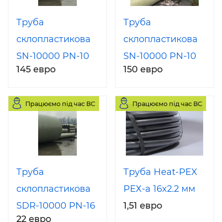
Труба
Труба
склопластикова
склопластикова
SN-10000 PN-10
SN-10000 PN-10
145 евро
150 евро
DN-500 (800, 900,
DN-500 з муфтою
1000, 1100, 1200,
та ущільнювачем
Працюємо під час ВС
Працюємо під час ВС
1400) відрізок 12
м.
Труба
Труба Heat-PEX
склопластикова
РЕХ-а 16x2.2 мм
SDR-10000 PN-16
1,51 евро
22 евро