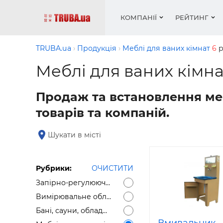
КОМПАНІЇ
РЕЙТИНГ
TRUBA.ua
Продукція
Меблі для ваних кімнат
6
р
Меблі для ваних кімна
Котли і
Опален
Робота 
Котли і
Акції т
Продаж та встановлення меб
обладн
водопо
— рез
обладн
Новин
товарів та компаній.
Запірн
Вентил
Вентиля
Теплі п
Рейтинг
Кріплен
Водопро
Статті
Шукати в місті
Матері
Радіат
Різне
Монтаж
Холод, 
Інфраче
Рубрики:
ОЧИСТИТИ
обладн
Запірно-регулююча арматура
Сушарк
Вимірювальне обладнання
Робота 
Бані, сауни, обладнання для саун
— вакан