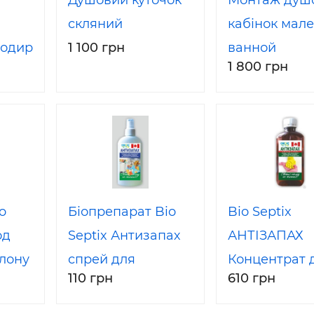
Душовий куточок
Монтаж душ
скляний
кабінок мал
додир
1 100 грн
ванной
1 800 грн
o
Біопрепарат Bio
Bio Septix
од
Septix Антизапах
АНТІЗАПАХ
алону
спрей для
Концентрат 
110 грн
610 грн
прибирання
прибирання
приміщень
приміщень