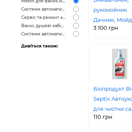
Вмивальник,
Меблі для ваних кімнат
Системи автоматичного управління вентиляції
рукомойник
Сервіс та ремонт кондиціонерів та холодильного обладнання
Дачник, Мой
Ванні, душеві кабіни
3 100 грн
Системи автоматичного управління опалення
Дивіться також:
Біопродукт Bi
Septix Автоух
для чистки с
110 грн
автомобіля