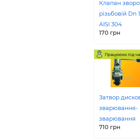
Клапан звор
різьбовій Dn 
AISI 304
170 грн
Працюємо під ча
Затвор диско
зварювання-
зварювання
710 грн
нержавіючої 