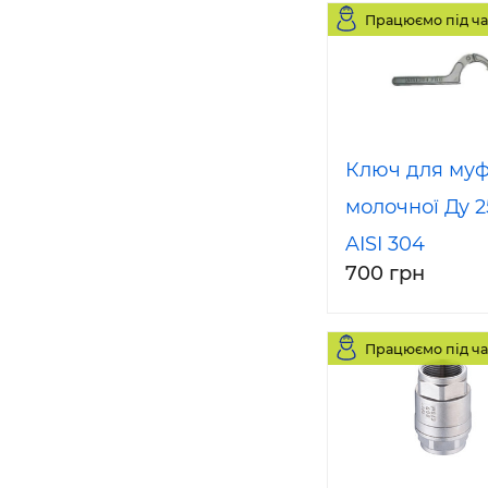
Працюємо під ча
Ключ для му
молочної Ду 2
AISI 304
700 грн
Працюємо під ча