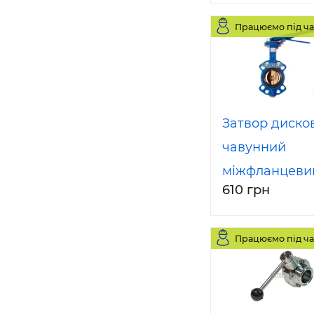
11850
Працюємо під ча
Затвор диско
чавунний
міжфланцеви
610 грн
50
Працюємо під ча