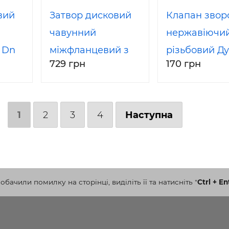
вий
Затвор дисковий
Клапан звор
чавунний
нержавіючи
 Dn
міжфланцевий з
різьбовий Ду
729 грн
170 грн
нержавіючим
(1/2 ") AISI304
диском Dn 50
40
1
2
3
4
Наступна
бачили помилку на сторінці, виділіть її та натисніть
"
Ctrl + En