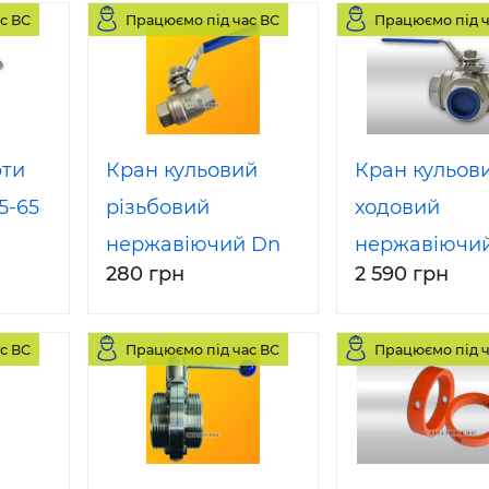
с ВС
Працюємо під час ВС
Працюємо під ч
фти
Кран кульовий
Кран кульови
5-65
різьбовий
ходовий
нержавіючий Dn
нержавіючий 
280 грн
2 590 грн
25 AISI 304
порт Dn 50 A
304
с ВС
Працюємо під час ВС
Працюємо під ч