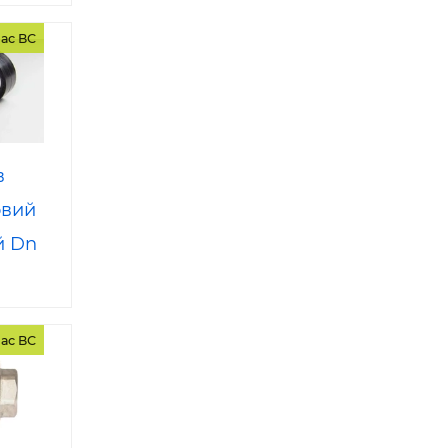
ас ВС
в
овий
й Dn
ас ВС