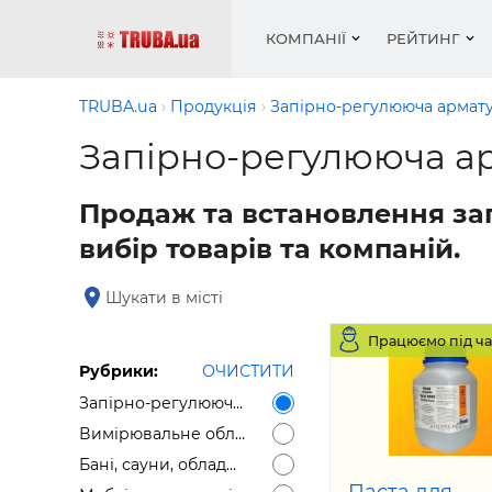
КОМПАНІЇ
РЕЙТИНГ
TRUBA.ua
Продукція
Запірно-регулююча армат
Запірно-регулююча а
Котли і
Опален
Робота 
Котли і
Акції т
Продаж та встановлення за
обладн
водопо
— рез
обладн
Новин
вибір товарів та компаній.
Запірн
Вентил
Вентиля
Теплі п
Рейтинг
Кріплен
Водопро
Статті
Шукати в місті
Матері
Радіат
Різне
Монтаж
Працюємо під ча
Холод, 
Інфраче
Рубрики:
ОЧИСТИТИ
обладн
Запірно-регулююча арматура
Сушарк
Вимірювальне обладнання
Робота 
Бані, сауни, обладнання для саун
— вакан