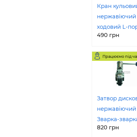
Кран кульови
нержавіючий 
ходовий L-по
490 грн
15 (1/2 ") AISI3
Працюємо під ча
Затвор диско
нержавіючий
Зварка-зварк
820 грн
50 AISI304 DI