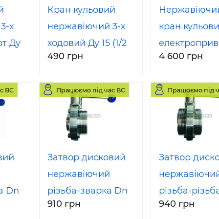
й
Кран кульовий
Нержавіючи
3-х
нержавіючий 3-х
кран кульови
рт Ду
ходовий Ду 15 (1/2
електропри
490 грн
4 600 грн
04
") T-порт AISI304
(Ду 15 (1/2 ") 3
ходовий L / T
с ВС
Працюємо під час ВС
Працюємо під ч
вий
Затвор дисковий
Затвор диск
нержавіючий
нержавіючи
а Dn
різьба-зварка Dn
різьба-різьб
910 грн
940 грн
N
50 AISI304 DIN
50 AISI304 D