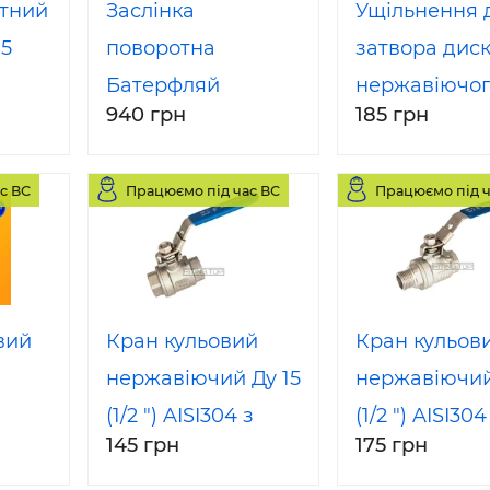
отний
Заслінка
Ущільнення 
15
поворотна
затвора дис
Батерфляй
нержавіючог
940 грн
185 грн
резьбовая Ду 50
Dn 50 силик
AISI 304
с ВС
Працюємо під час ВС
Працюємо під ч
вий
Кран кульовий
Кран кульов
нержавіючий Ду 15
нержавіючий
(1/2 ") AISI304 з
(1/2 ") AISI304
145 грн
175 грн
DIN
внутрішньою
зовнішньою