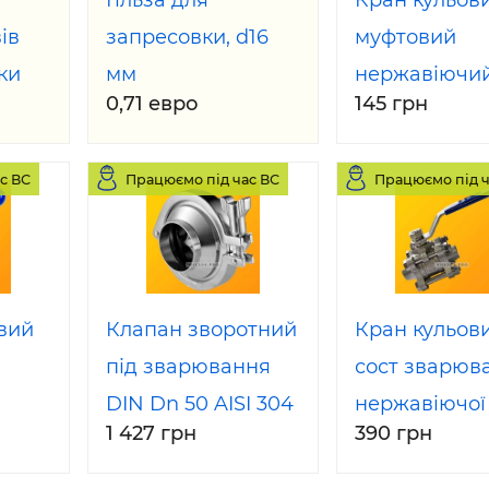
Гільза для
Кран кульов
ів
запресовки, d16
муфтовий
ки
мм
нержавіючи
0,71 евро
145 грн
00 2
15 AISI 304
с ВС
Працюємо під час ВС
Працюємо під ч
вий
Клапан зворотний
Кран кульови
під зварювання
сост зварюв
DIN Dn 50 AISI 304
нержавіючої
1 427 грн
390 грн
DIN
AISI 304
4