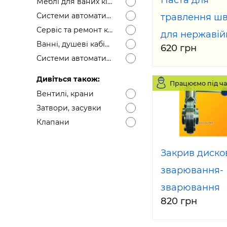
Паста для
Меблі для ваних кімнат
Системи автоматичного управління вентиляції
травлення шв
Сервіс та ремонт кондиціонерів та холодильного обладнання
для нержавій
Ванні, душеві кабіни
620 грн
PELOX TSK 20
Системи автоматичного управління опалення
кг
Дивіться також:
Працюємо під ча
Вентилі, крани
Затвори, засувки
Клапани
Закрив диско
зварювання-
зварювання
820 грн
нержавіючої 
Dn 50 AISI 30