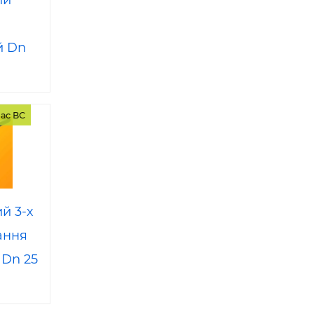
ий
й Dn
ас ВС
й 3-х
ання
 Dn 25