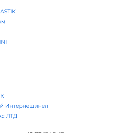
LASTIK
рм
INI
ОК
Ай Интернешинел
кс ЛТД
Обновление: 02.01.2005