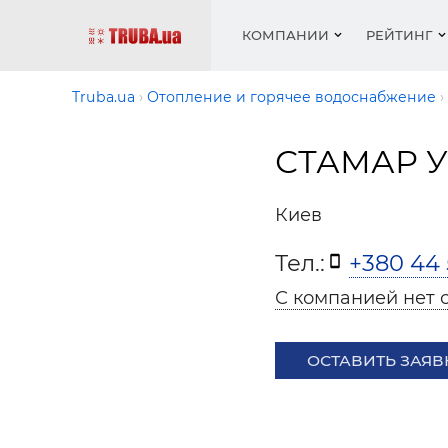
КОМПАНИИ
РЕЙТИНГ
Truba.ua
Отопление и горячее водоснабжение
СТАМАР 
Котлы 
Отопле
Работа
Котлы 
Акции 
оборуд
водосн
резюм
оборуд
Новост
Киев
Запорн
Вентил
Вентил
Теплые
Рейтин
армату
Крепеж
Водопр
Тел.:
+380 44 
Фото
Матери
Радиат
С компанией нет 
Разное
Монтаж
Холод, 
Инфрак
оборуд
ОСТАВИТЬ ЗАЯВ
Полоте
Работа
ваканс