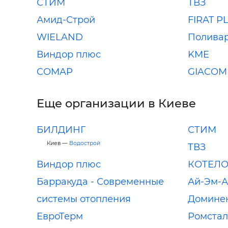
СТИМ
ТВЗ
Амид-Строй
FIRAT P
WIELAND
Полива
Виндор плюс
KME
COMAP
GIACOM
Еще организации в Киеве
БИЛДИНГ
СТИМ
Киев —
Водострой
ТВЗ
Виндор плюс
КОТЕЛ
Барракуда - Современные
Ай-Эм-
системы отопления
Домине
ЕвроТерм
Ромстал