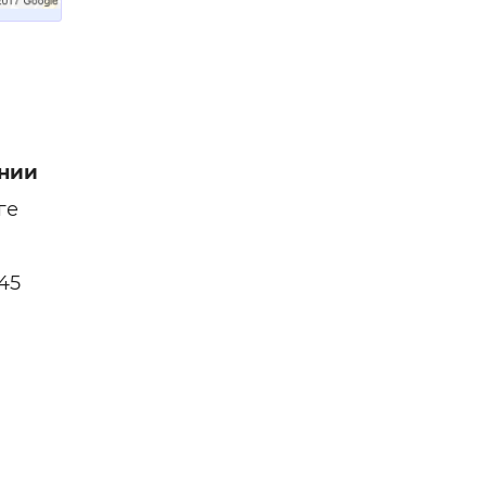
нии
ге
45