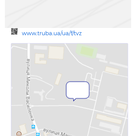
www.truba.ua/ua/f/tvz
Посилання для мобільних
пристроїв