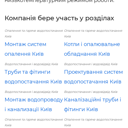
низькотемпературним режимом роботи.
Компанія бере участь у розділах
Опалення та гаряче водопостачання
Опалення та гаряче водопостачання
Київ
Київ
Монтаж систем
Котли і опалювальне
опалення Київ
обладнання Київ
Водопостачання і водовідвід Київ
Водопостачання і водовідвід Київ
Труби та фітинги
Проектування систем
водопостачання Київ
водопостачання Київ
Водопостачання і водовідвід Київ
Водопостачання і водовідвід Київ
Монтаж водопроводу
Каналізаційні труби і
і канализації Київ
фітинги Київ
Опалення та гаряче водопостачання
Опалення та гаряче водопостачання
Київ
Київ