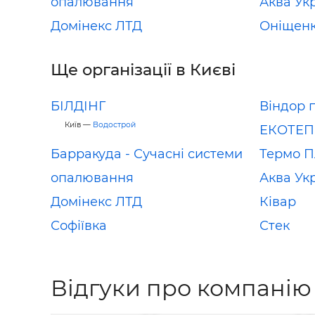
опалювання
Аква Ук
Домінекс ЛТД
Оніщен
Ще організації в Києві
БІЛДІНГ
Віндор 
Київ —
Водострой
ЕКОТЕП
Барракуда - Сучасні системи
Термо 
опалювання
Аква Ук
Домінекс ЛТД
Ківар
Софіївка
Стек
Відгуки про компанію