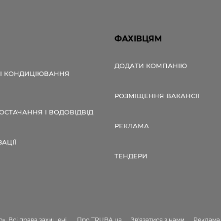
ФАХІВЦЯМ
ДОДАТИ КОМПАНІЮ
 І КОНДИЦІЮВАННЯ
РОЗМІЩЕННЯ ВАКАНСІЇ
СТАЧАННЯ І ВОДОВІДВІД
РЕКЛАМА
ЗАЦІЇ
ТЕНДЕРИ
. Всі права захищені.
Про TRUBA.ua
Зв'язатися з нами
Реклама