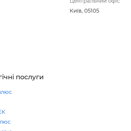
Центральний офіс
Київ, 05105
гічні послуги
плюс
ЕК
Плюс