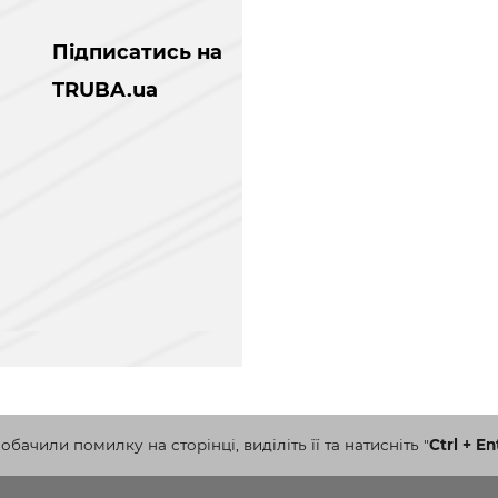
Підписатись на
TRUBA.ua
бачили помилку на сторінці, виділіть її та натисніть
"
Ctrl + En