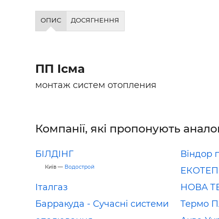
ОПИС
ДОСЯГНЕННЯ
ПП Ісма
монтаж систем отопления
Компанії, які пропонують анало
БІЛДІНГ
Віндор 
Київ —
Водострой
ЕКОТЕП
Італгаз
НОВА Т
Барракуда - Сучасні системи
Термо 