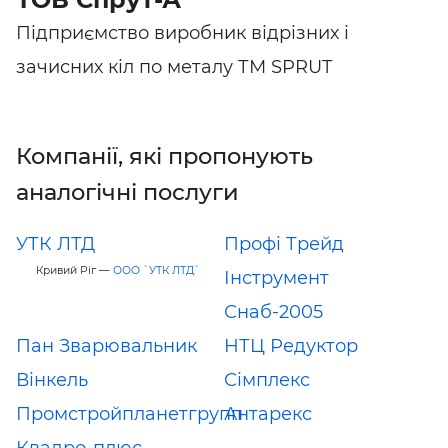
Підприємство виробник відрізних і
зачисних кіл по металу ТМ SPRUT
Компанії, які пропонують
аналогічні послуги
УТК ЛТД
Профі Трейд
Кривий Ріг —
ООО `УТК ЛТД`
Інструмент
Снаб-2005
Пан Зварювальник
НТЦ Редуктор
Вінкель
Сімплекс
Промстройпланетгрупп
Антарекс
Квадро-плюс