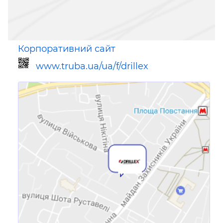
Корпоративний сайт
www.truba.ua/ua/f/drillex
Посилання для мобільних
пристроїв