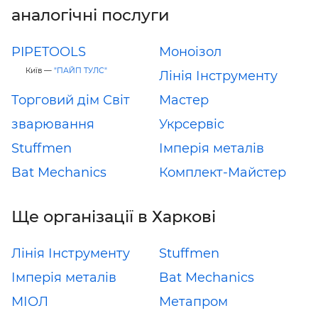
аналогічні послуги
PIPETOOLS
Моноізол
Київ —
"ПАЙП ТУЛС"
Лінія Інструменту
Торговий дім Світ
Мастер
зварювання
Укрсервіс
Stuffmen
Імперія металів
Bat Mechanics
Комплект-Майстер
Ще організації в Харкові
Лінія Інструменту
Stuffmen
Імперія металів
Bat Mechanics
МІОЛ
Метапром