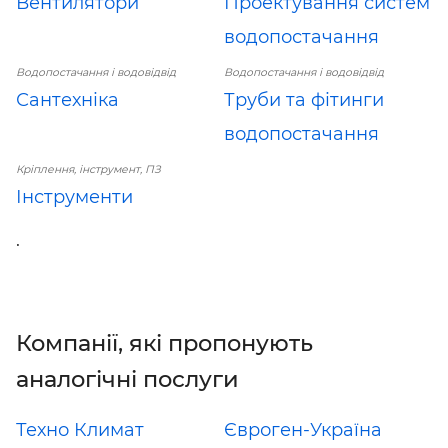
Вентилятори
Проектування систем
водопостачання
Водопостачання і водовідвід
Водопостачання і водовідвід
Сантехніка
Труби та фітинги
водопостачання
Кріплення, інструмент, ПЗ
Інструменти
.
Компанії, які пропонують
аналогічні послуги
Техно Климат
Євроген-Україна