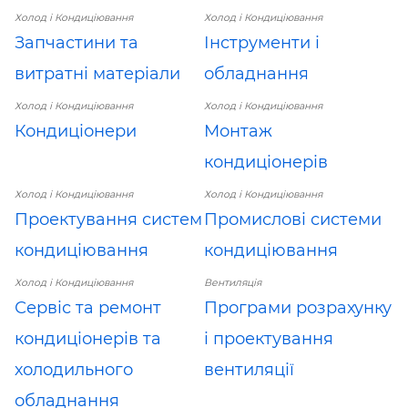
Холод і Кондиціювання
Холод і Кондиціювання
Запчастини та
Інструменти і
витратні матеріали
обладнання
Холод і Кондиціювання
Холод і Кондиціювання
Кондиціонери
Монтаж
кондиціонерів
Холод і Кондиціювання
Холод і Кондиціювання
Проектування систем
Промислові системи
кондиціювання
кондиціювання
Холод і Кондиціювання
Вентиляція
Сервіс та ремонт
Програми розрахунку
кондиціонерів та
і проектування
холодильного
вентиляції
обладнання