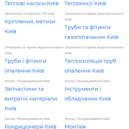
Теплові насоси Київ
Теплоносії Київ
Кріплення, інструмент, ПЗ Київ
Опалення та гаряче водопостачання
Київ
Кріплення, метизи
Труби та фітинги
Київ
газопотачання Київ
Опалення та гаряче водопостачання
Опалення та гаряче водопостачання
Київ
Київ
Труби і фітинги
Теплоізоляція труб
опалення Київ
опалення Київ
Холод і Кондиціювання Київ
Холод і Кондиціювання Київ
Запчастини та
Інструменти і
витратні матеріали
обладнання Київ
Київ
Холод і Кондиціювання Київ
Холод і Кондиціювання Київ
Кондиціонери Київ
Монтаж