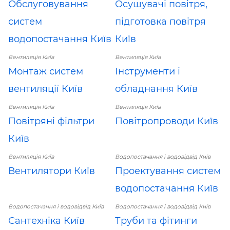
Обслуговування
Осушувачі повітря,
систем
підготовка повітря
водопостачання Київ
Київ
Вентиляція Київ
Вентиляція Київ
Монтаж систем
Інструменти і
вентиляції Київ
обладнання Київ
Вентиляція Київ
Вентиляція Київ
Повітряні фільтри
Повітропроводи Київ
Київ
Вентиляція Київ
Водопостачання і водовідвід Київ
Вентилятори Київ
Проектування систем
водопостачання Київ
Водопостачання і водовідвід Київ
Водопостачання і водовідвід Київ
Сантехніка Київ
Труби та фітинги