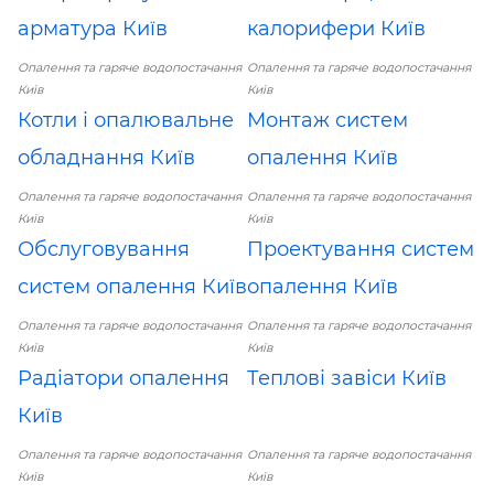
арматура Київ
калорифери Київ
Опалення та гаряче водопостачання
Опалення та гаряче водопостачання
Київ
Київ
Котли і опалювальне
Монтаж систем
обладнання Київ
опалення Київ
Опалення та гаряче водопостачання
Опалення та гаряче водопостачання
Київ
Київ
Обслуговування
Проектування систем
систем опалення Київ
опалення Київ
Опалення та гаряче водопостачання
Опалення та гаряче водопостачання
Київ
Київ
Радіатори опалення
Теплові завіси Київ
Київ
Опалення та гаряче водопостачання
Опалення та гаряче водопостачання
Київ
Київ