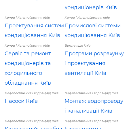
кондиціонерів Київ
Холод і Кондиціювання Київ
Холод і Кондиціювання Київ
Проектування систем
Промислові системи
кондиціювання Київ
кондиціювання Київ
Холод і Кондиціювання Київ
Вентиляція Київ
Сервіс та ремонт
Програми розрахунку
кондиціонерів та
і проектування
холодильного
вентиляції Київ
обладнання Київ
Водопостачання і водовідвід Київ
Водопостачання і водовідвід Київ
Насоси Київ
Монтаж водопроводу
і канализації Київ
Водопостачання і водовідвід Київ
Водопостачання і водовідвід Київ
Каналізаційні труби і
Інструменти і