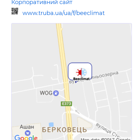
Корпоративний сайт
www.truba.ua/ua/f/beeclimat
Посилання для мобільних
пристроїв