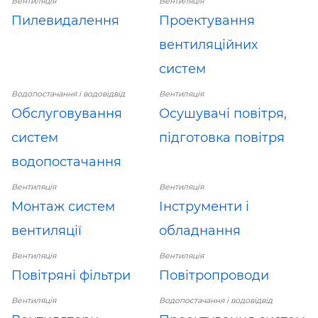
Вентиляція
Вентиляція
Пилевидалення
Проектування
вентиляційних
систем
Водопостачання і водовідвід
Вентиляція
Обслуговування
Осушувачі повітря,
систем
підготовка повітря
водопостачання
Вентиляція
Вентиляція
Монтаж систем
Інструменти і
вентиляції
обладнання
Вентиляція
Вентиляція
Повітряні фільтри
Повітропроводи
Вентиляція
Водопостачання і водовідвід