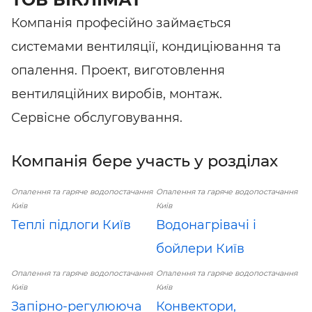
Компанія професійно займається
системами вентиляції, кондиціювання та
опалення. Проект, виготовлення
вентиляційних виробів, монтаж.
Сервісне обслуговування.
Компанія бере участь у розділах
Опалення та гаряче водопостачання
Опалення та гаряче водопостачання
Київ
Київ
Теплі підлоги Київ
Водонагрівачі і
бойлери Київ
Опалення та гаряче водопостачання
Опалення та гаряче водопостачання
Київ
Київ
Запірно-регулююча
Конвектори,