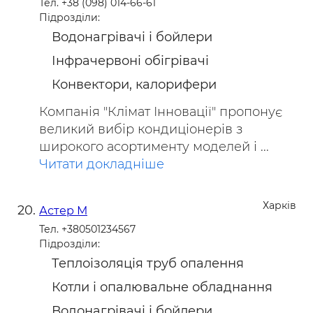
Тел. +38 (098) 014-66-61
Підрозділи:
Водонагрівачі і бойлери
Інфрачервоні обігрівачі
Конвектори, калорифери
Компанія "Клімат Інновації" пропонує
великий вибір кондиціонерів з
широкого асортименту моделей і ...
Читати докладніше
Харків
Астер М
Тел. +380501234567
Підрозділи:
Теплоізоляція труб опалення
Котли і опалювальне обладнання
Водонагрівачі і бойлери