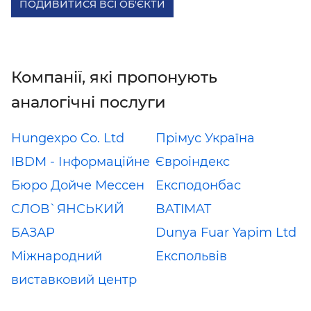
ПОДИВИТИСЯ ВСІ ОБ'ЄКТИ
Компанії, які пропонують
аналогічні послуги
Hungexpo Co. Ltd
Прімус Україна
IBDM - Інформаційне
Євроіндекс
Бюро Дойче Мессен
Експодонбас
СЛОВ`ЯНСЬКИЙ
BATIMAT
БАЗАР
Dunya Fuar Yapim Ltd
Міжнародний
Експольвів
виставковий центр