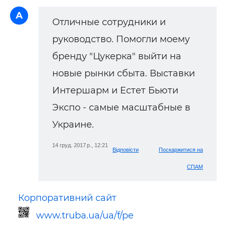
А
Отличные сотрудники и
руководство. Помогли моему
бренду "Цукерка" выйти на
новые рынки сбыта. Выставки
Интершарм и Естет Бьюти
Экспо - самые масштабные в
Украине.
14 груд. 2017 р., 12:21
Відповісти
Поскаржитися на
СПАМ
Корпоративний сайт
www.truba.ua/ua/f/pe