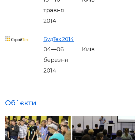
травня
2014
БудТех 2014
04—06
Київ
березня
2014
Об`єкти