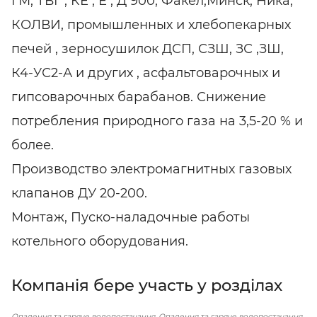
ГМ, ТВГ , КЕ , Е , Д 900, Факел,Минск, Ника,
КОЛВИ, промышленных и хлебопекарных
печей , зерносушилок ДСП, СЗШ, ЗС ,ЗШ,
К4-УС2-А и других , асфальтоварочных и
гипсоварочных барабанов. Снижение
потребления природного газа на 3,5-20 % и
более.
Производство электромагнитных газовых
клапанов ДУ 20-200.
Монтаж, Пуско-наладочные работы
котельного оборудования.
Компанія бере участь у розділах
Опалення та гаряче водопостачання
Опалення та гаряче водопостачання