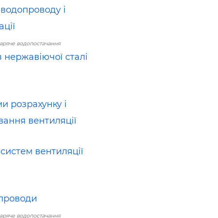
водопроводу і
ації
гаряче водопостачання
з нержавіючої сталі
и розрахунку і
вання вентиляції
систем вентиляції
проводи
гаряче водопостачання