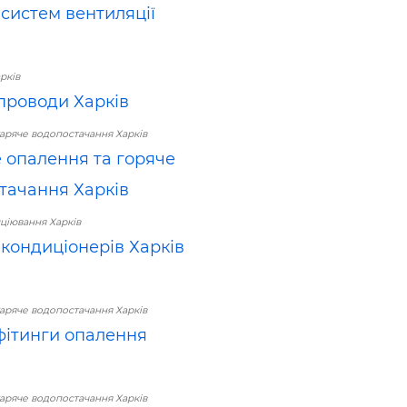
систем вентиляції
рків
проводи Харків
аряче водопостачання Харків
 опалення та горяче
тачання Харків
ціювання Харків
кондиціонерів Харків
аряче водопостачання Харків
 фітинги опалення
аряче водопостачання Харків