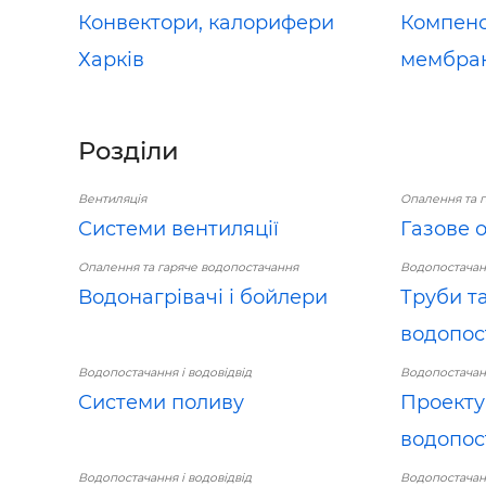
Конвектори, калорифери
Компенс
Харків
мембран
Розділи
Вентиляція
Опалення та 
Системи вентиляції
Газове 
Опалення та гаряче водопостачання
Водопостачанн
Водонагрівачі і бойлери
Труби т
водопос
Водопостачання і водовідвід
Водопостачанн
Системи поливу
Проекту
водопос
Водопостачання і водовідвід
Водопостачанн