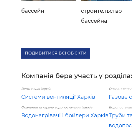
бассейн
строительство
бассейна
ПОДИВИТИСЯ ВСІ ОБ'ЄКТИ
Компанія бере участь у розділа
Вентиляція Харків
Опалення та г
Системи вентиляції Харків
Газове 
Опалення та гаряче водопостачання Харків
Водопостачанн
Водонагрівачі і бойлери Харків
Труби т
водопос