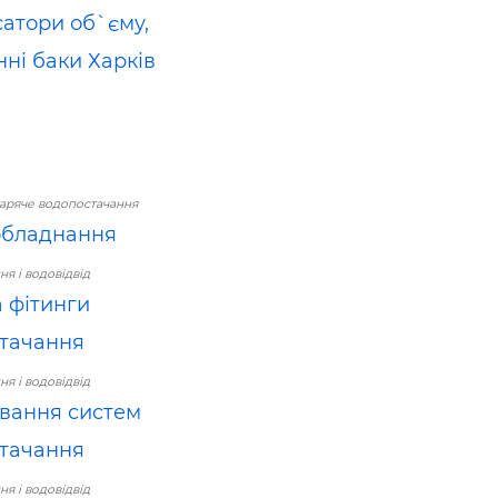
атори об`єму,
ні баки Харків
гаряче водопостачання
обладнання
я і водовідвід
а фітинги
тачання
я і водовідвід
вання систем
тачання
я і водовідвід