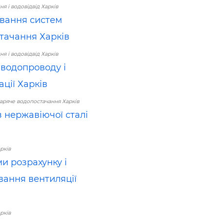
я і водовідвід Харків
вання систем
тачання Харків
я і водовідвід Харків
водопроводу і
ції Харків
аряче водопостачання Харків
з нержавіючої сталі
рків
и розрахунку і
вання вентиляції
рків