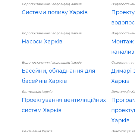
Водопостачання і водовідвід Харків
Водопостачанн
Системи поливу Харків
Проекту
водопос
Водопостачання і водовідвід Харків
Водопостачанн
Насоси Харків
Монтаж 
канализа
Водопостачання і водовідвід Харків
Опалення та г
Басейни, обладнання для
Димарі 
басейнів Харків
Харків
Вентиляція Харків
Вентиляція Ха
Проектування вентиляційних
Програм
систем Харків
проекту
Харків
Вентиляція Харків
Вентиляція Ха