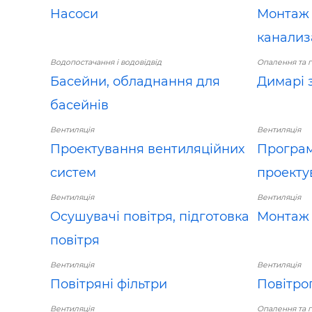
Насоси
Монтаж 
канализ
Водопостачання і водовідвід
Опалення та 
Басейни, обладнання для
Димарі 
басейнів
Вентиляція
Вентиляція
Проектування вентиляційних
Програм
систем
проекту
Вентиляція
Вентиляція
Осушувачі повітря, підготовка
Монтаж 
повітря
Вентиляція
Вентиляція
Повітряні фільтри
Повітро
Вентиляція
Опалення та 