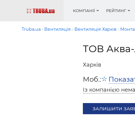
КОМПАНІЇ
РЕЙТИНГ
Truba.ua
Вентиляція
Вентиляція Харків
Монта
ТОВ Аква-
Котли і
Опален
Робота 
Котли і
Акції т
обладн
водопо
— рез
обладн
Новин
Харків
Запірн
Вентил
Вентиля
Теплі п
Рейтинг
Кріплен
Водопро
Моб.:
Показа
Статті
Матері
Радіат
Із компанією нема
Різне
Монтаж
Холод, 
Інфраче
обладн
ЗАЛИШИТИ ЗАЯ
Сушарк
Робота 
— вакан