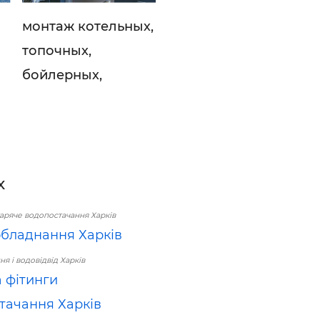
монтаж котельных,
топочных,
бойлерных,
х
аряче водопостачання Харків
обладнання Харків
я і водовідвід Харків
а фітинги
тачання Харків