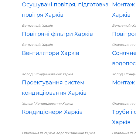
Осушувачі повітря, підготовка
Монтаж 
повітря Харків
Харків
Вентиляція Харків
Вентиляція Ха
Повітряні фільтри Харків
Повітро
Вентиляція Харків
Опалення та г
Вентилятори Харків
Сонячне
водопос
Холод і Кондиціювання Харків
Холод і Конди
Проектування систем
Монтаж 
кондиціювання Харків
Холод і Кондиціювання Харків
Опалення та г
Кондиціонери Харків
Труби і
Харків
Опалення та гаряче водопостачання Харків
Опалення та г