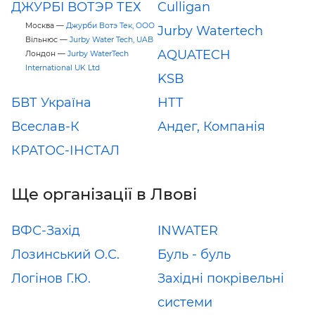
ДЖУРБI ВОТЭР ТЕХ
Culligan
Москва —
Джурби Вотэ Тек, ООО
Jurby Watertech
Вільнюс —
Jurby Water Tech, UAB
AQUATECH
Лондон —
Jurby WaterTech
International UK Ltd
KSB
БВТ Україна
НТТ
Всеслав-К
Андег, Компанія
КРАТОС-ІНСТАЛ
Ще організації в Лвові
ВФС-Захід
INWATER
Лозинський О.С.
Буль - буль
Логінов Г.Ю.
Західні покрівельні
системи