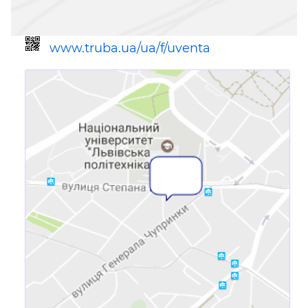
www.truba.ua/ua/f/uventa
Посилання для мобільних
пристроїв