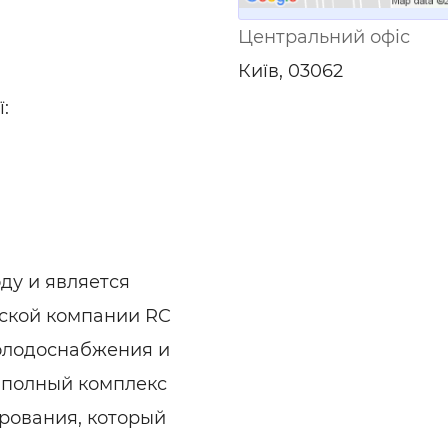
Центральний офіс
Київ, 03062
:
ду и является
ской компании RC
олодоснабжения и
 полный комплекс
рования, который