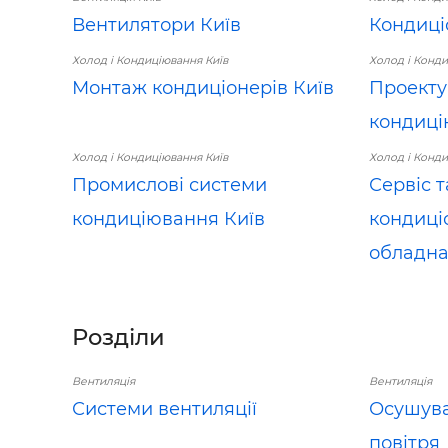
Вентилятори Київ
Кондиці
Холод і Кондиціювання Київ
Холод і Конди
Монтаж кондиціонерів Київ
Проекту
кондиці
Холод і Кондиціювання Київ
Холод і Конди
Промислові системи
Сервіс 
кондиціювання Київ
кондиці
обладна
Розділи
Вентиляція
Вентиляція
Системи вентиляції
Осушувач
повітря