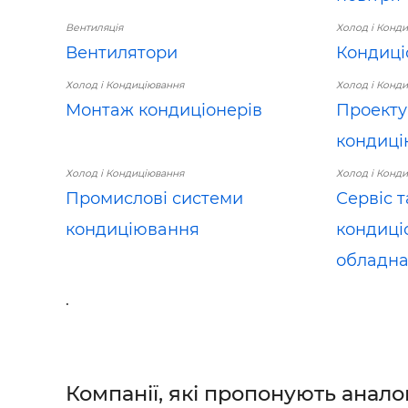
Вентиляція
Холод і Конд
Вентилятори
Кондиці
Холод і Кондиціювання
Холод і Конд
Монтаж кондиціонерів
Проекту
кондиц
Холод і Кондиціювання
Холод і Конд
Промислові системи
Сервіс 
кондиціювання
кондиці
обладн
.
Компанії, які пропонують анало