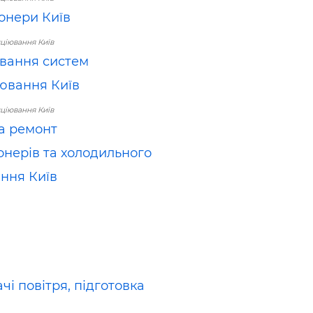
онери Київ
ціювання Київ
вання систем
ювання Київ
ціювання Київ
та ремонт
онерів та холодильного
ння Київ
і повітря, підготовка