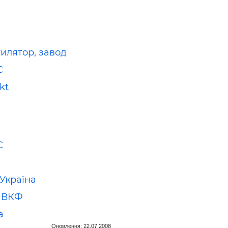
R
илятор, завод
С
kt
С
 Україна
 ВКФ
а
Оновлення: 22.07.2008