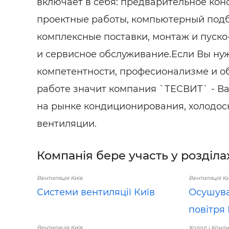
включает в себя: предварительное кон
проектные работы, компьютерный под
комплексные поставки, монтаж и пуско
и сервисное обслуживание.Если Вы ну
компетентности, професионализме и о
работе значит компания `ТЕСВИТ` - 
на рынке кондиционирования, холодо
вентиляции.
Компанія бере участь у розділа
Вентиляція Київ
Вентиляція Ки
Системи вентиляції Київ
Осушувач
повітря 
Вентиляція Київ
Холод і Конди