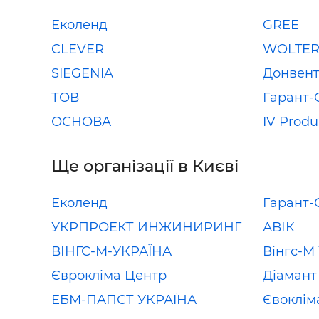
Еколенд
GREE
CLEVER
WOLTE
SIEGENIA
Донвент
ТОВ
Гарант-
ОСНОВА
IV Produ
Ще організації в Києві
Еколенд
Гарант-
УКРПРОЕКТ ИНЖИНИРИНГ
АВІК
ВІНГС-М-УКРАЇНА
Вінгс-М
Єврокліма Центр
Діамант
ЕБМ-ПАПСТ УКРАЇНА
Євоклім