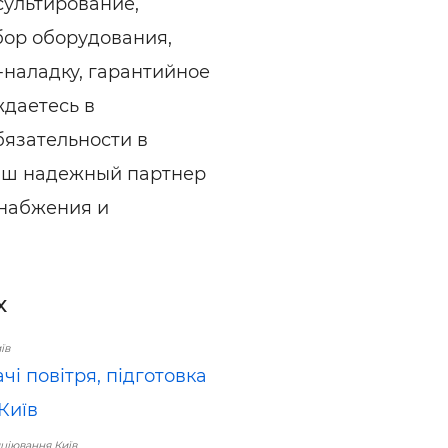
сультирование,
бор оборудования,
-наладку, гарантийное
ждаетесь в
бязательности в
Ваш надежный партнер
снабжения и
х
їв
і повітря, підготовка
Київ
ціювання Київ