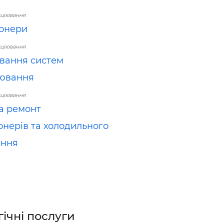
иціювання
онери
иціювання
вання систем
іювання
иціювання
та ремонт
онерів та холодильного
ання
гічні послуги