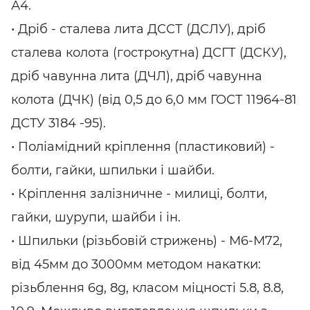
А4.
• Дріб - сталева лита ДССТ (ДСЛУ), дріб
сталева колота (гострокутна) ДСГТ (ДСКУ),
дріб чавунна лита (ДЧЛ), дріб чавунна
колота (ДЧК) (від 0,5 до 6,0 мм ГОСТ 11964-81
ДСТУ 3184 -95).
• Поліамідний кріплення (пластиковий) -
болти, гайки, шпильки і шайби.
• Кріплення залізничне - милиці, болти,
гайки, шурупи, шайби і ін.
• Шпильки (різьбовій стрижень) - М6-М72,
від 45мм до 3000мм методом накатки:
різьблення 6g, 8g, класом міцності 5.8, 8.8,