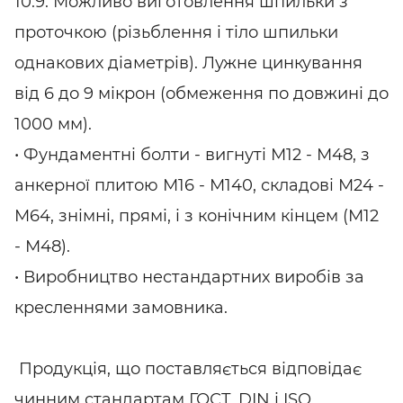
10.9. Можливо виготовлення шпильки з
проточкою (різьблення і тіло шпильки
однакових діаметрів). Лужне цинкування
від 6 до 9 мікрон (обмеження по довжині до
1000 мм).
• Фундаментні болти - вигнуті М12 - М48, з
анкерної плитою М16 - М140, складові М24 -
М64, знімні, прямі, і з конічним кінцем (М12
- М48).
• Виробництво нестандартних виробів за
кресленнями замовника.
Продукція, що поставляється відповідає
чинним стандартам ГОСТ, DIN і ISO.