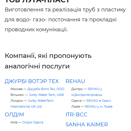
Виготовлення та реалізація труб з пластику
для водо- газо- посточання та прокладкі
проводних комунікації.
Компанії, які пропонують
аналогічні послуги
ДЖУРБI ВОТЭР ТЕХ
REHAU
Москва —
Джурби Вотэ Тек, ООО
Дніпро —
REHAU у
Вільнюс —
Jurby Water Tech, UAB
м.Дніпропетровськ
Лондон —
Jurby WaterTech
Одеса —
REHAU в Одесі
International UK Ltd
Львів —
REHAU у м. Львів
ОЛДІМ
ITR-BCC
Київ —
Олдім Одеса
SANHA KAIMER