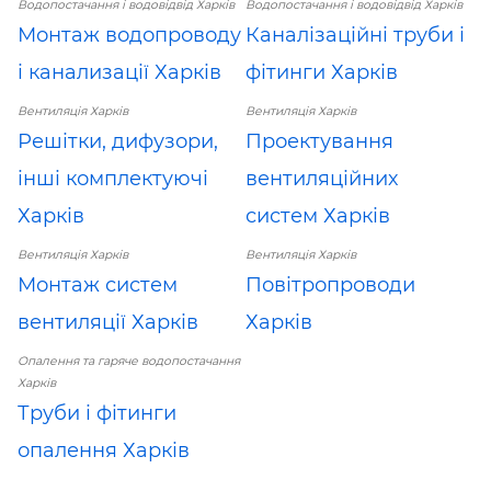
Водопостачання і водовідвід Харків
Водопостачання і водовідвід Харків
Монтаж водопроводу
Каналізаційні труби і
і канализації Харків
фітинги Харків
Вентиляція Харків
Вентиляція Харків
Решітки, дифузори,
Проектування
інші комплектуючі
вентиляційних
Харків
систем Харків
Вентиляція Харків
Вентиляція Харків
Монтаж систем
Повітропроводи
вентиляції Харків
Харків
Опалення та гаряче водопостачання
Харків
Труби і фітинги
опалення Харків