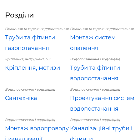
Розділи
Опалення та гаряче водопостачання
Опалення та гаряче водопостачання
Труби та фітинги
Монтаж систем
газопотачання
опалення
Кріплення, інструмент, ПЗ
Водопостачання і водовідвід
Кріплення, метизи
Труби та фітинги
водопостачання
Водопостачання і водовідвід
Водопостачання і водовідвід
Сантехніка
Проектування систем
водопостачання
Водопостачання і водовідвід
Водопостачання і водовідвід
Монтаж водопроводу
Каналізаційні труби і
і канализації
фітинги