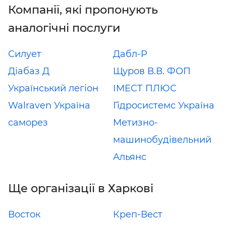
Компанії, які пропонують
аналогічні послуги
Силует
Дабл-Р
Діабаз Д
Щуров В.В. ФОП
Український легіон
ІМЕСТ ПЛЮС
Walraven Україна
Гідросистемс Україна
саморез
Метизно-
машинобудівельний
Альянс
Ще організації в Харкові
Восток
Креп-Вест