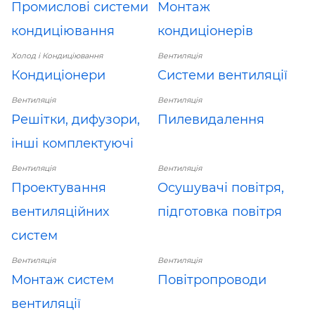
Промислові системи
Монтаж
кондиціювання
кондиціонерів
Холод і Кондиціювання
Вентиляція
Кондиціонери
Системи вентиляції
Вентиляція
Вентиляція
Решітки, дифузори,
Пилевидалення
інші комплектуючі
Вентиляція
Вентиляція
Проектування
Осушувачі повітря,
вентиляційних
підготовка повітря
систем
Вентиляція
Вентиляція
Монтаж систем
Повітропроводи
вентиляції