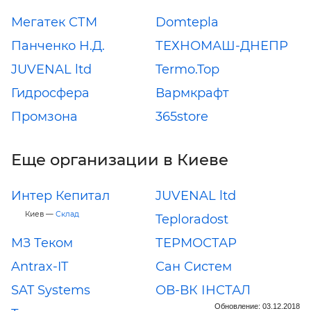
Мегатек СТМ
Domtepla
Панченко Н.Д.
ТЕХНОМАШ-ДНЕПР
JUVENAL ltd
Termo.Top
Гидросфера
Вармкрафт
Промзона
365store
Еще организации в Киеве
Интер Кепитал
JUVENAL ltd
Киев —
Склад
Teploradost
МЗ Теком
ТЕРМОСТАР
Antrax-IT
Сан Систем
SAT Systems
ОВ-ВК ІНСТАЛ
Обновление: 03.12.2018