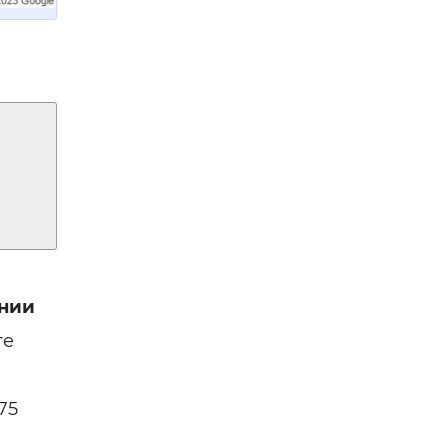
нии
ге
75