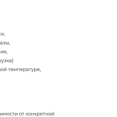
и,
азы,
ия,
рузка)
ной температуре,
имости от конкретной