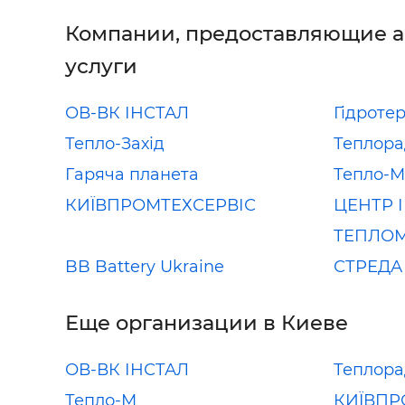
Компании, предоставляющие 
услуги
ОВ-ВК ІНСТАЛ
Гідроте
Тепло-Захід
Теплора
Гаряча планета
Тепло-М
КИЇВПРОМТЕХСЕРВІС
ЦЕНТР 
ТЕПЛОМ
BB Battery Ukraine
СТРЕДА
Еще организации в Киеве
ОВ-ВК ІНСТАЛ
Теплора
Тепло-М
КИЇВПР