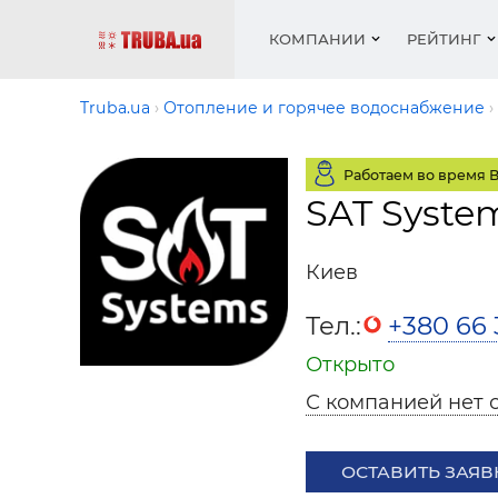
КОМПАНИИ
РЕЙТИНГ
Truba.ua
Отопление и горячее водоснабжение
Работаем во время 
Котлы 
Отопле
Работа
Котлы 
Акции 
SAT Syste
оборуд
водосн
резюм
оборуд
Новост
Запорн
Вентил
Вентил
Теплые
Рейтин
армату
Киев
Крепеж
Водопр
Фото
Матери
Радиат
Тел.:
+380 66 
Разное
Монтаж
Открыто
Холод, 
Инфрак
оборуд
С компанией нет 
Полоте
Работа
ОСТАВИТЬ ЗАЯВ
ваканс