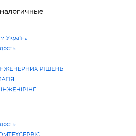
аналогичные
рм Україна
дость
ІНЖЕНЕРНИХ РІШЕНЬ
АГІЯ
 ІНЖЕНІРІНГ
дость
ОМТЕХСЕРВІС