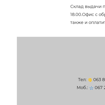
Склад выдачи п
18.00.Офис с о
также и оплати
Тел:
063 
Моб.:
067 