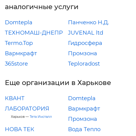
аналогичные услуги
Domtepla
Панченко Н.Д.
ТЕХНОМАШ-ДНЕПР
JUVENAL ltd
Termo.Top
Гидросфера
Вармкрафт
Промзона
365store
Teploradost
Еще организации в Харькове
КВАНТ
Domtepla
ЛАБОРАТОРИЯ
Вармкрафт
Харьков —
Тета Инсталл
Промзона
НОВА ТЕК
Вода Тепло