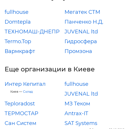
fullhouse
Мегатек СТМ
Domtepla
Панченко Н.Д.
ТЕХНОМАШ-ДНЕПР
JUVENAL ltd
Termo.Top
Гидросфера
Вармкрафт
Промзона
Еще организации в Киеве
Интер Кепитал
fullhouse
Киев —
Склад
JUVENAL ltd
Teploradost
МЗ Теком
ТЕРМОСТАР
Antrax-IT
Сан Систем
SAT Systems