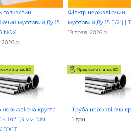
ь голчастий
Фільтр нержавіючий
іючий муфтовий Ду 15
муфтовий Ду 15 (1/2") |
 TRiNOX
19 трав. 2026 р.
 2026 р.
юємо під час ВС
Працюємо під час ВС
а нержавіюча кругла
Труба нержавіюча кр
04 18 * 1,5 мм DIN
1 грн
 / ГОСТ