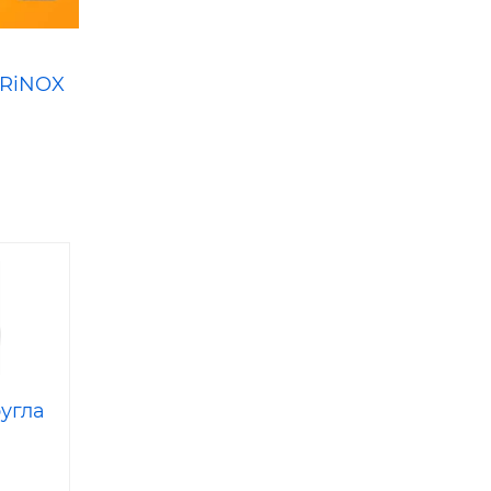
 TRiNOX
угла