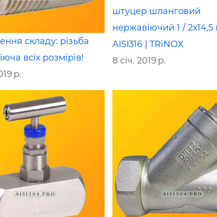
штуцер шланговий
нержавіючий 1 / 2х14,5
ння складу: різьба
AISI316 | TRiNOX
юча всіх розмірів!
8 січ. 2019 р.
019 р.