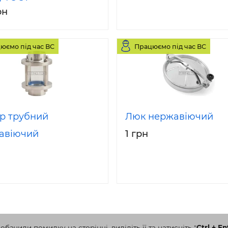
рн
юємо під час ВС
Працюємо під час ВС
тр трубний
Люк нержавіючий
авіючий
1 грн
бачили помилку на сторінці, виділіть її та натисніть
"
Ctrl + En