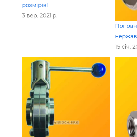
розмірів!
3 вер. 2021 р.
Поповне
нержаві
15 січ. 2