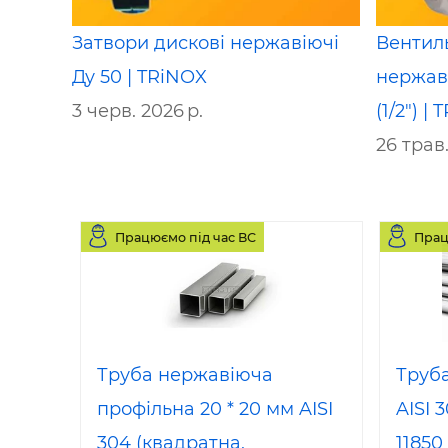
Затвори дискові нержавіючі
Вентил
Ду 50 | TRiNOX
нержав
3 черв. 2026 р.
(1/2") |
26 трав.
Працюємо під час ВС
Прац
Труба нержавіюча
Труб
профільна 20 * 20 мм AISI
AISI 3
304 (квадратна,
11850