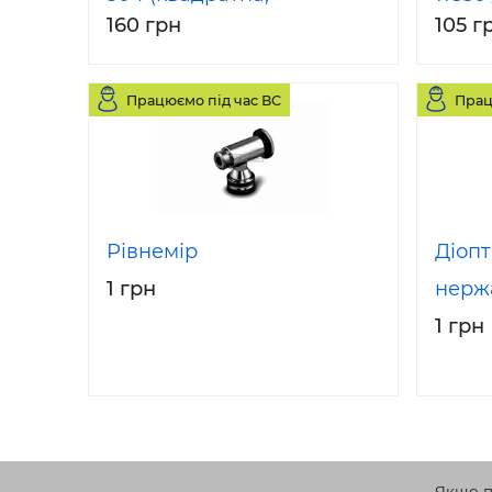
160 грн
105 г
прямокутна)
Працюємо під час ВС
Прац
Рівнемір
Діоп
1 грн
нерж
1 грн
Якщо по