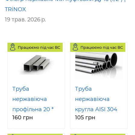
TRiNOX
19 трав. 2026 р.
Працюємо під час ВС
Працюємо під час ВС
Труба
Труба
нержавіюча
нержавіюча
профільна 20 *
кругла AISI 304
160 грн
105 грн
20 мм AISI 304
18 * 1,5 мм DIN
(квадратна,
11850 / ГОСТ