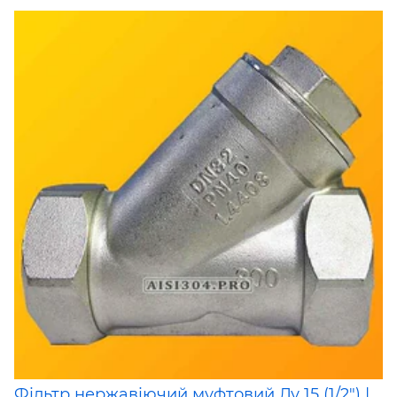
Фільтр нержавіючий муфтовий Ду 15 (1/2") |