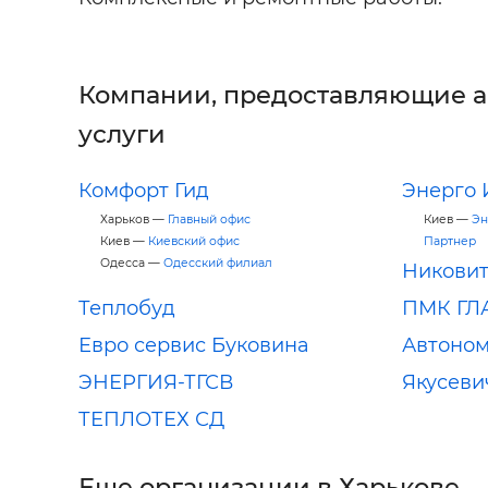
Компании, предоставляющие 
услуги
Комфорт Гид
Энерго
Харьков —
Главный офис
Киев —
Эн
Киев —
Киевский офис
Партнер
Одесса —
Одесский филиал
Никови
Теплобуд
ПМК Г
Евро сервис Буковина
Автоно
ЭНЕРГИЯ-ТГСВ
Якусевич
ТЕПЛОТЕХ СД
Еще организации в Харькове