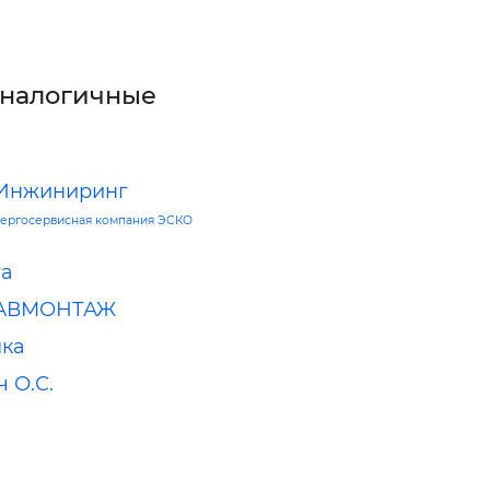
аналогичные
 Инжиниринг
ергосервисная компания ЭСКО
та
ЛАВМОНТАЖ
мка
 О.С.