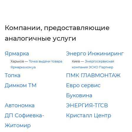
Компании, предоставляющие
аналогичные услуги
Ярмарка
Энерго Инжиниринг
Харьков —
Точка выдачи товара
Киев —
Энергосервисная
Ярмарка.ком.уа
компания ЭСКО Партнер
Топка
ПМК ГЛАВМОНТАЖ
Димком ТМ
Евро сервис
Буковина
Автономка
ЭНЕРГИЯ-ТГСВ
ДП Софиевка-
Кристалл Центр
Житомир