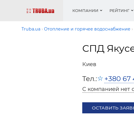
КОМПАНИИ
РЕЙТИНГ
Truba.ua
Отопление и горячее водоснабжение
СПД Якусе
Котлы 
Отопле
Работа
Котлы 
Акции 
оборуд
водосн
резюм
оборуд
Новост
Киев
Запорн
Вентил
Вентил
Теплые
Рейтин
армату
Крепеж
Водопр
Тел.:
+380 67 
Фото
Матери
Радиат
С компанией нет 
Разное
Монтаж
Холод, 
Инфрак
оборуд
ОСТАВИТЬ ЗАЯВ
Полоте
Работа
ваканс