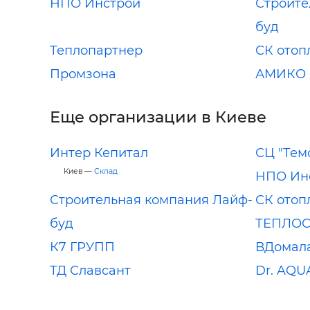
НПО Инстрой
Строите
буд
Теплопартнер
СК отоп
Промзона
АМИКО 
Еще организации в Киеве
Интер Кепитал
СЦ "Тем
Киев —
Склад
НПО Ин
Строительная компания Лайф-
СК отоп
буд
ТЕПЛО
К7 ГРУПП
ВДомал
ТД Славсант
Dr. AQU