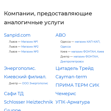
Компании, предоставляющие
аналогичные услуги
Sanpid.com
АВО
Львов —
Магазин №1
Одесса —
магазин КАП-КАП,
Львов —
Магазин №2
Одесса
Львов —
Магазин №3
Киев —
магазин ФОНТАН, Киев
Днепр —
магазин ФОНТАН,
Днепропетровск
Энергополис.
Цитадель Трейд
Киевский филиал.
Cayman-term
Днепр —
ООО Энергополис
ПРИМА ТЕРМ СИК
Сафи ТД
Чемерис
Schlosser Heiztechnik
УПК-Арматура
Gruppe