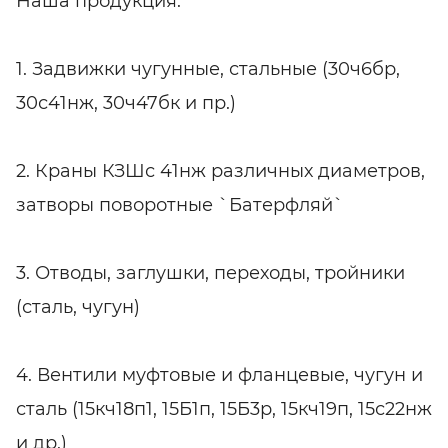
Наша продукция:*
1. Задвижки чугунные, стальные (30ч6бр,
30с41нж, 30ч47бк и пр.)
2. Краны КЗШс 41нж различных диаметров,
затворы поворотные `Батерфляй`
3. Отводы, заглушки, переходы, тройники
(сталь, чугун)
4. Вентили муфтовые и фланцевые, чугун и
сталь (15кч18п1, 15Б1п, 15Б3р, 15кч19п, 15с22нж
и др.)