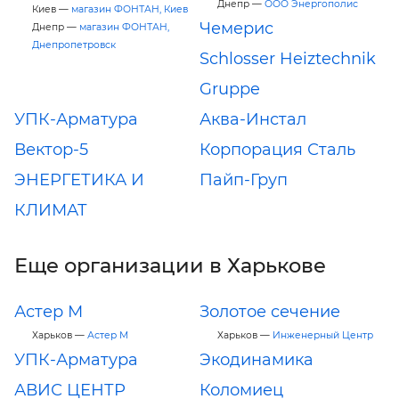
Днепр —
ООО Энергополис
Киев —
магазин ФОНТАН, Киев
Чемерис
Днепр —
магазин ФОНТАН,
Днепропетровск
Schlosser Heiztechnik
Gruppe
УПК-Арматура
Аква-Инстал
Вектор-5
Корпорация Сталь
ЭНЕРГЕТИКА И
Пайп-Груп
КЛИМАТ
Еще организации в Харькове
Астер М
Золотое сечение
Харьков —
Астер М
Харьков —
Инженерный Центр
УПК-Арматура
Экодинамика
АВИС ЦЕНТР
Коломиец