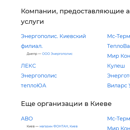
Компании, предоставляющие 
услуги
Энергополис. Киевский
Мс-Тер
филиал.
ТеплоВ
Днепр —
ООО Энергополис
Мир Кон
ЛЕКС
Кулеш
Энергополис
Энергот
теплоЮА
Виларс 
Еще организации в Киеве
АВО
Мс-Тер
Киев —
магазин ФОНТАН, Киев
Мир Кон