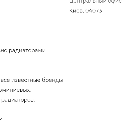
Центральный офис
Киев, 04073
ьно радиаторами
 все известные бренды
юминиевых,
 радиаторов.
: