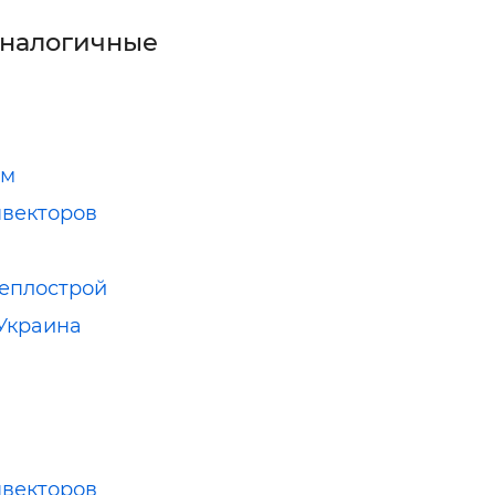
аналогичные
м
ам
векторов
еплострой
Украина
м
векторов