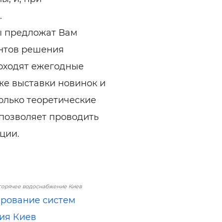
.
ы предложат Вам
антов решения
роходят ежегодные
же выставки новинок и
олько теоретические
 позволяет проводить
ции.
горячее водоснабжение Киев
рование систем
ия Киев