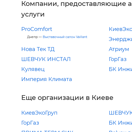
Компании, предоставляющие 
услуги
ProComfort
КиевЭко
Днепр —
Выставочный салон Vaillant
Энердж
Нова Тек ТД
Атриум
ШЕВЧУК ИНСТАЛ
ГорГаз
Кулявец
БК Инж
Империя Климата
Еще организации в Киеве
КиевЭкоГруп
ШЕВЧУК
ГорГаз
БК Инж