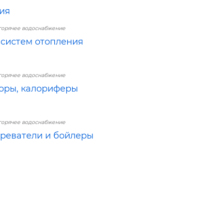
ия
горячее водоснабжение
систем отопления
горячее водоснабжение
оры, калориферы
горячее водоснабжение
реватели и бойлеры