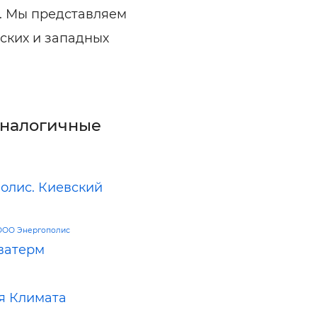
й. Мы представляем
ских и западных
аналогичные
олис. Киевский
ООО Энергополис
ватерм
я Климата