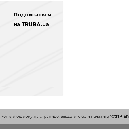
Подписаться
на TRUBA.ua
аметили ошибку на странице, выделите ее и нажмите
"
Ctrl + En