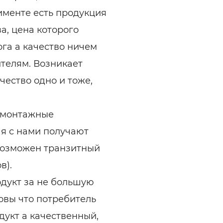
тименте есть продукция
а, цена которого
га а качество ничем
телям. Возникает
чество одно и тоже,
, монтажные
ая с нами получают
 Возможен транзитный
в).
одукт за не большую
овы что потребитель
укт а качественный,