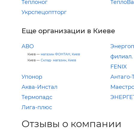
Теплоног
ТеплоВ
Укрспецоптторг
Еще организации в Киеве
АВО
Энергоп
Киев —
магазин ФОНТАН, Киев
филиал.
Киев —
Склад- магазин, Киев
FENIX
Упонор
Антаго-
Аква-Инстал
Маестр
Термопадс
ЭНЕРГЕ
Лига-плюс
Отзывы о компании