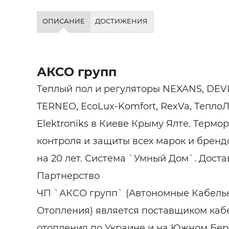
ОПИСАНИЕ
ДОСТИЖЕНИЯ
АКСО групп
Теплый пол и регуляторы NEXANS, DEV
TERNEO, EcoLux-Komfort, RexVa, Тепло
Elektroniks в Киеве Крыму Ялте. Термо
контроля и защиты всех марок и брендо
на 20 лет. Система `Умный Дом`. Дост
Партнерство
ЧП `АКСО групп` (Автономные Кабель
Отопления) является поставщиком каб
отопления по Украине и на Южном Бер