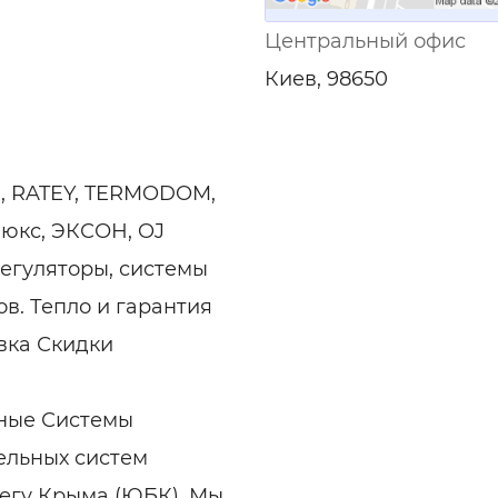
Центральный офис
Киев, 98650
I, RATEY, TERMODOM,
Люкс, ЭКСОН, OJ
регуляторы, системы
в. Тепло и гарантия
авка Скидки
ные Системы
ельных систем
егу Крыма (ЮБК). Мы