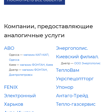
ПОСМОТРЕТЬ ВСЕ ОБЪЕКТЫ
Компании, предоставляющие
аналогичные услуги
АВО
Энергополис.
Одесса —
магазин КАП-КАП,
Киевский филиал.
Одесса
Днепр —
ООО Энергополис
Киев —
магазин ФОНТАН, Киев
ТеплоВам
Днепр —
магазин ФОНТАН,
Днепропетровск
Укрспецоптторг
FENIX
Упонор
Электронный
Антаго-Трейд
Харьков
Тепло-газсервис