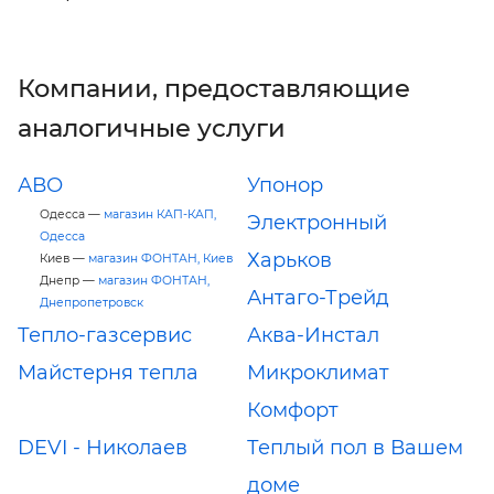
Компании, предоставляющие
аналогичные услуги
АВО
Упонор
Одесса —
магазин КАП-КАП,
Электронный
Одесса
Харьков
Киев —
магазин ФОНТАН, Киев
Днепр —
магазин ФОНТАН,
Антаго-Трейд
Днепропетровск
Тепло-газсервис
Аква-Инстал
Майстерня тепла
Микроклимат
Комфорт
DEVI - Николаев
Теплый пол в Вашем
доме