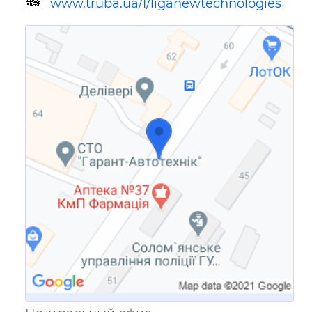
www.truba.ua/f/liganewtechnologies
Ссылка для мобильных устройств