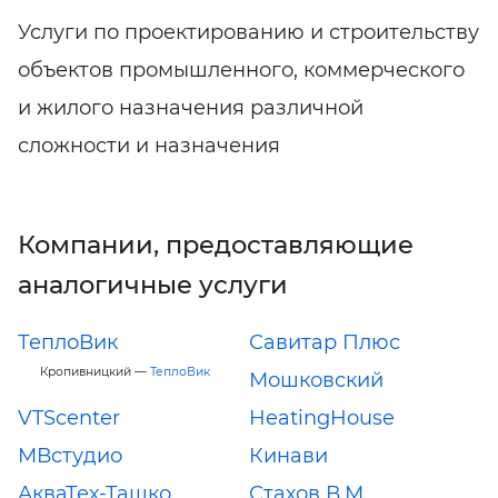
Услуги по проектированию и строительству
объектов промышленного, коммерческого
и жилого назначения различной
сложности и назначения
Компании, предоставляющие
аналогичные услуги
ТеплоВик
Савитар Плюс
Кропивницкий —
ТеплоВик
Мошковский
VTScenter
HeatingHouse
МВстудио
Кинави
АкваТех-Ташко
Стахов В.М.