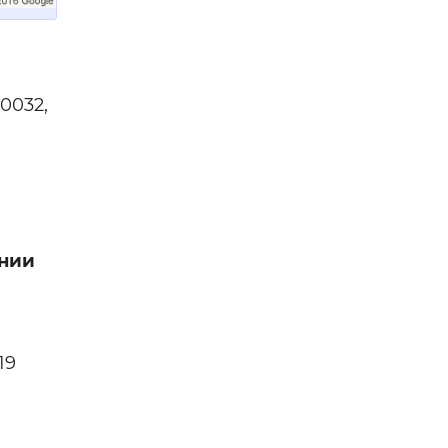
0032,
нии
19