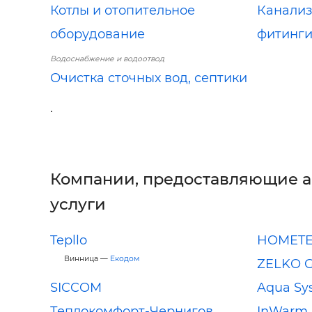
Котлы и отопительное
Канализ
оборудование
фитинг
Водоснабжение и водоотвод
Очистка сточных вод, септики
.
Компании, предоставляющие 
услуги
Tepllo
HOMET
Винница —
Екодом
ZELKO 
SICCOM
Aqua Sy
Теплокомфорт-Чернигов
InWarm