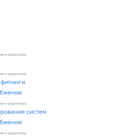
е и водоотвод
е и водоотвод
 фитинги
абжения
е и водоотвод
рование систем
абжения
е и водоотвод