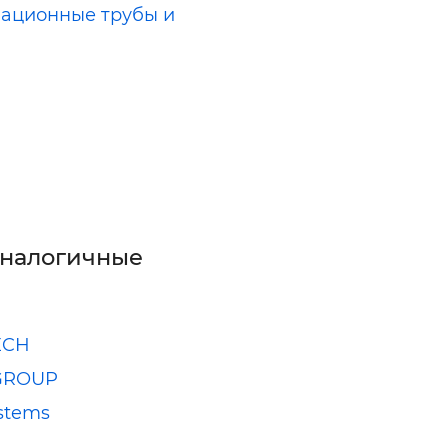
ационные трубы и
и
аналогичные
ECH
GROUP
stems