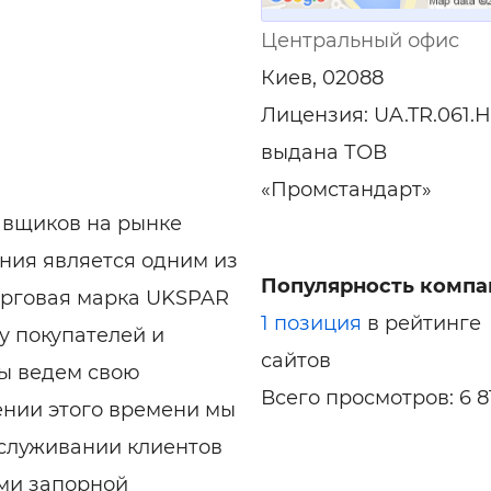
Центральный офис
Киев, 02088
Лицензия: UA.TR.061.H
выдана ТОВ
«Промстандарт»
авщиков на рынке
ния является одним из
Популярность компа
орговая марка UKSPAR
1 позиция
в рейтинге
у покупателей и
сайтов
мы ведем свою
Всего просмотров: 6 8
жении этого времени мы
бслуживании клиентов
ми запорной