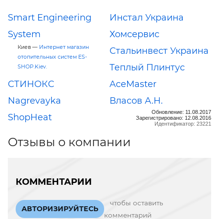
Smart Engineering
Инстал Украина
System
Хомсервис
Киев —
Интернет магазин
Стальинвест Украина
отопительных систем ES-
Теплый Плинтус
SHOP.Kiev.
СТИНОКС
AceMaster
Nagrevayka
Власов А.Н.
Обновление: 11.08.2017
ShopHeat
Зарегистрировано: 12.08.2016
Идентификатор: 23221
Отзывы о компании
КОММЕНТАРИИ
чтобы оставить
АВТОРИЗИРУЙТЕСЬ
комментарий