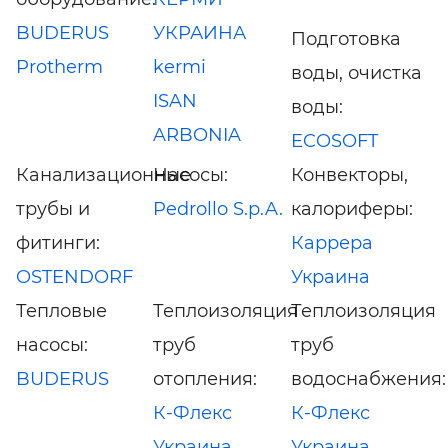
BUDERUS
УКРАИНА
Подготовка
Protherm
kermi
воды, очистка
ISAN
воды:
ARBONIA
ECOSOFT
Канализационные
Насосы:
Конвекторы,
трубы и
Pedrollo S.p.A.
калориферы:
фитинги:
Каррера
OSTENDORF
Украина
Тепловые
Теплоизоляция
Теплоизоляция
насосы:
труб
труб
BUDERUS
отопления:
водоснабжения:
К-Флекс
К-Флекс
Украина
Украина