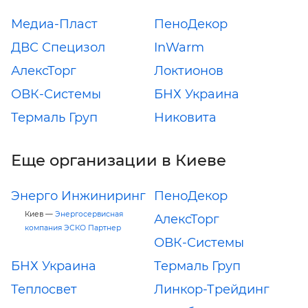
Медиа-Пласт
ПеноДекор
ДВС Специзол
InWarm
АлексТорг
Локтионов
ОВК-Системы
БНХ Украина
Термаль Груп
Никовита
Еще организации в Киеве
Энерго Инжиниринг
ПеноДекор
Киев —
Энергосервисная
АлексТорг
компания ЭСКО Партнер
ОВК-Системы
БНХ Украина
Термаль Груп
Теплосвет
Линкор-Трейдинг