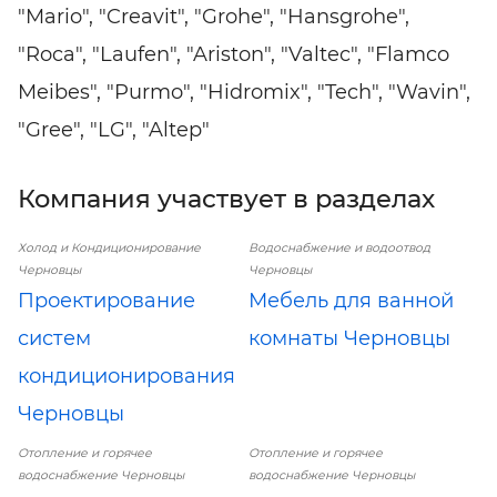
"Mario", "Creavit", "Grohe", "Hansgrohe",
"Roca", "Laufen", "Ariston", "Valtec", "Flamco
Meibes", "Purmo", "Hidromix", "Tech", "Wavin",
"Gree", "LG", "Altep"
Компания участвует в разделах
Холод и Кондиционирование
Водоснабжение и водоотвод
Черновцы
Черновцы
Проектирование
Мебель для ванной
систем
комнаты Черновцы
кондиционирования
Черновцы
Отопление и горячее
Отопление и горячее
водоснабжение Черновцы
водоснабжение Черновцы