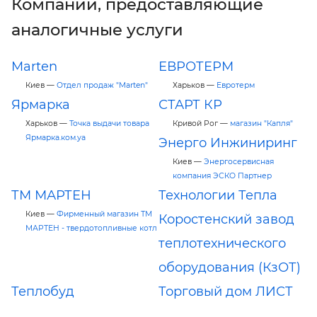
Компании, предоставляющие
аналогичные услуги
Marten
ЕВРОТЕРМ
Киев —
Отдел продаж "Marten"
Харьков —
Евротерм
Ярмарка
СТАРТ КР
Харьков —
Точка выдачи товара
Кривой Рог —
магазин "Капля"
Ярмарка.ком.уа
Энерго Инжиниринг
Киев —
Энергосервисная
компания ЭСКО Партнер
ТМ МАРТЕН
Технологии Тепла
Киев —
Фирменный магазин ТМ
Коростенский завод
МАРТЕН - твердотопливные котл
теплотехнического
оборудования (КзОТ)
Теплобуд
Торговый дом ЛИСТ