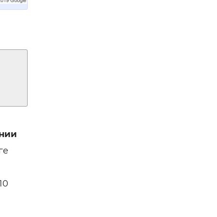
нии
ге
10