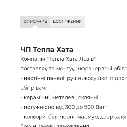
ОПИСАНИЕ
ДОСТИЖЕНИЯ
ЧП Тепла Хата
Компанія "Тепла Хата Львів"
поставляє та монтує інфрачервоні обігр
- настінні панелі, рушникосушки, підло
обігрівачі
- керамічні, металеві, склянні
- потужністю від 300 до 900 Ватт
- кольори: білі, чорні, мармур, дзеркаль
Зручні умови замовлення.