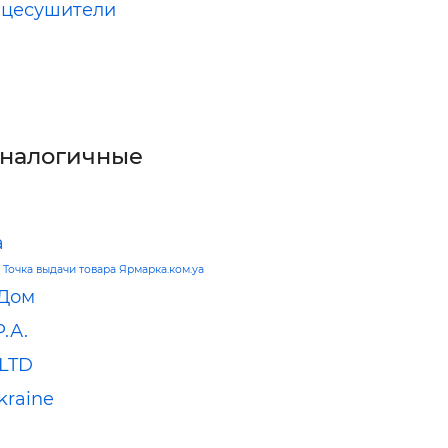
нцесушители
аналогичные
а
—
Точка выдачи товара Ярмарка.ком.уа
 Дом
.А.
LTD
kraine