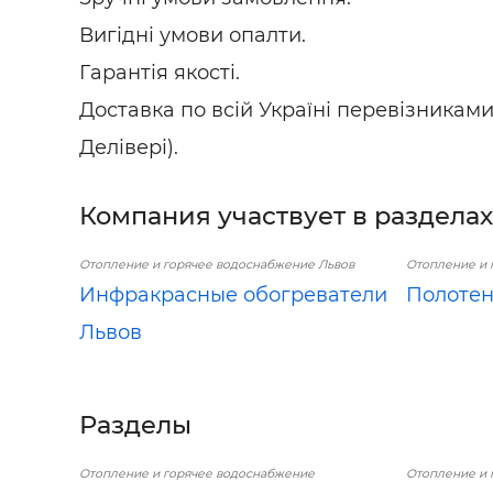
Вигідні умови опалти.
Гарантія якості.
Доставка по всій Україні перевізниками
Делівері).
Компания участвует в разделах
Отопление и горячее водоснабжение Львов
Отопление и 
Инфракрасные обогреватели
Полотен
Львов
Разделы
Отопление и горячее водоснабжение
Отопление и 