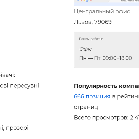
Центральный офис
Львов, 79069
Режим работы:
Офіс
Пн — Пт
09:00‒18:00
івачі:
гові пересувні
Популярность компа
666 позиция
в рейтин
страниц
Всего просмотров: 2 4
ні, прозорі