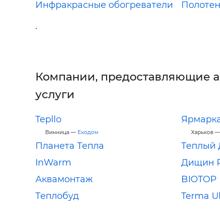
Инфракрасные обогреватели
Полоте
.
Компании, предоставляющие 
услуги
Tepllo
Ярмарк
Винница —
Екодом
Харьков 
Планета Тепла
Теплый
InWarm
Дищин Р
Аквамонтаж
BIOTOP 
Теплобуд
Terma U