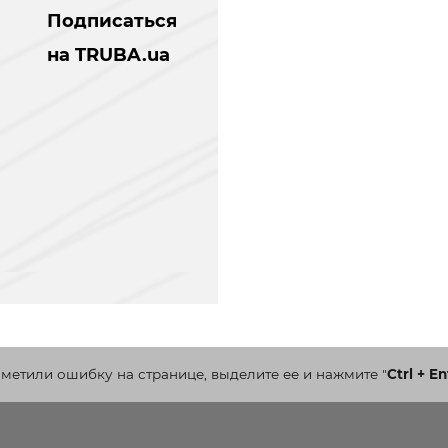
Подписаться
на TRUBA.ua
аметили ошибку на странице, выделите ее и нажмите
"
Ctrl + En