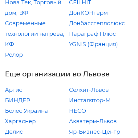
Нова Тек, Торговый
CEILHIT
дом, ВФ
ДонКОНтерм
Современные
Донбасстеплолюкс
технологии нагрева,
Параграф Плюс
КФ
YGNIS (Франция)
Ролор
Еще организации во Львове
Артис
Селхит-Львов
БИНДЕР
Инсталятор-М
Болес Украина
НЕСО
Харгаснер
Акватерм-Львов
Делис
Яр-Бизнес-Центр