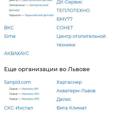
Днепр —
Днепровский филиал
ДК-Сервис
Запорожье —
Запорожский
ТЕПЛОТЕХНО
филиал
Харьков —
Харьковский филиал
БМУ77
ВКС
СОНЕТ
Sime
Центр отопительной
техники
АКВАХАУС
Еще организации во Львове
Sanpid.com
Харгаснер
Львов —
Магазин №1
Акватерм-Львов
Львов —
Магазин №2
Делис
Львов —
Магазин №3
СКС-Инстал
Вита Климат