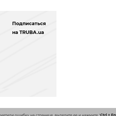
Подписаться
на TRUBA.ua
аметили ошибку на странице, выделите ее и нажмите
"
Ctrl + En