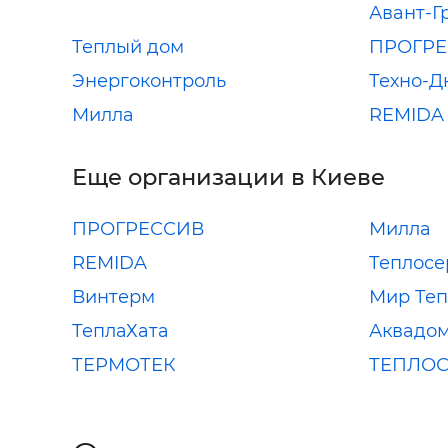
Авант-Г
Теплый дом
ПРОГР
Энергоконтроль
Техно-Д
Милла
REMIDA
Еще организации в Киеве
ПРОГРЕССИВ
Милла
REMIDA
Теплосе
Винтерм
Мир Теп
ТеплаХата
Аквадо
ТЕРМОТЕК
ТЕПЛО