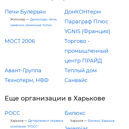
Печи Булерьян
ДонКОНтерм
Житомир —
Дымоходы, печи,
Параграф Плюс
каменки, каминные топки
YGNIS (Франция)
МOCT 2006
Торгово -
промышленный
центр ПРАЙД
Авант-Группа
Теплый дом
Технотерм, НВФ
Санвайс
Еще организации в Харькове
РОСС
Билюкс
Харьков —
Департамент сервиса
Харьков —
Билюкс Харьков
компании "РОСС"
Jeremias