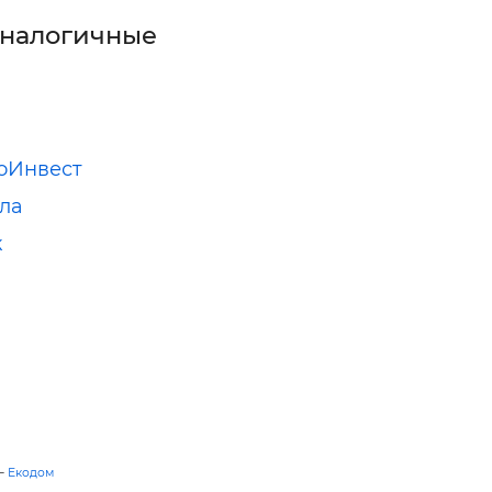
аналогичные
оИнвест
ла
к
—
Екодом