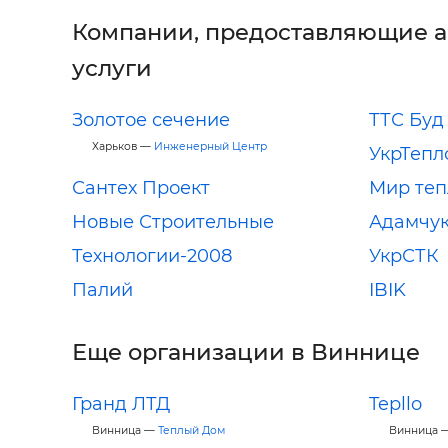
Компании, предоставляющие 
услуги
Золотое сечение
ТТС Буд
Харьков —
Инженерный Центр
УкрТепл
Сантех Проект
Мир теп
Новые Строительные
Адамчу
Технологии-2008
УкрСТК
Палий
IBIK
Еще организации в Виннице
Гранд ЛТД
Tepllo
Винница —
Теплый Дом
Винница 