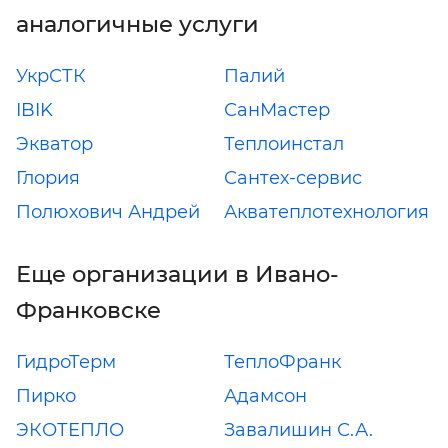
аналогичные услуги
УкрСТК
Палий
IBIK
СанМастер
Экватор
Теплоинстал
Глория
Сантех-сервис
Полюхович Андрей
Акватеплотехнология
Еще организации в Ивано-
Франковске
ГидроТерм
ТеплоФранк
Пирко
Адамсон
ЭКОТЕПЛО
Завалишин С.А.